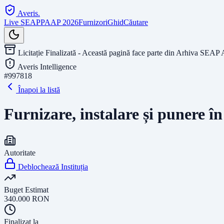
Averis
.
Live SEAP
PAAP 2026
Furnizori
Ghid
Căutare
Licitație Finalizată - Această pagină face parte din Arhiva SEAP 
Averis Intelligence
#
997818
Înapoi la listă
Furnizare, instalare și punere
Autoritate
Deblochează Instituția
Buget Estimat
340.000
RON
Finalizat la