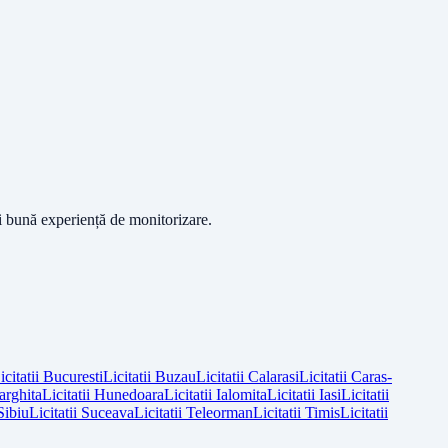
ai bună experiență de monitorizare.
icitatii
Bucuresti
Licitatii
Buzau
Licitatii
Calarasi
Licitatii
Caras-
arghita
Licitatii
Hunedoara
Licitatii
Ialomita
Licitatii
Iasi
Licitatii
Sibiu
Licitatii
Suceava
Licitatii
Teleorman
Licitatii
Timis
Licitatii