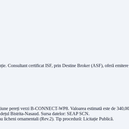
nție.
Consultant certificat ISF
, prin Destine Broker (ASF), oferă emitere
funcțiune pereți verzi B-CONNECT-WP8
. Valoarea estimată este de
340,0
udețul
Bistrita-Nasaud
. Sursa datelor:
SEAP SCN
.
au licheni ornamentali (Rev.2)
. Tip procedură:
Licitație Publică
.