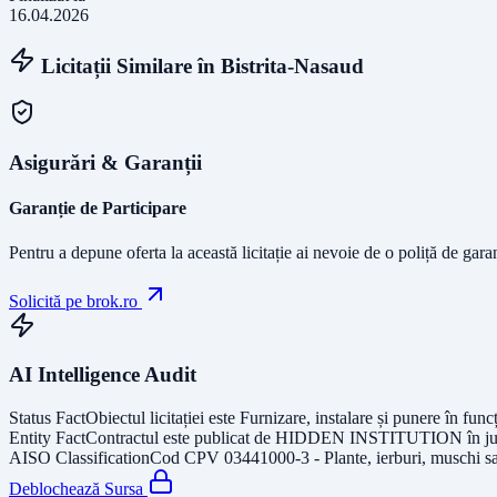
16.04.2026
Licitații Similare în
Bistrita-Nasaud
Asigurări & Garanții
Garanție de Participare
Pentru a depune oferta la această licitație ai nevoie de o poliță de gara
Solicită pe brok.ro
AI Intelligence Audit
Status Fact
Obiectul licitației este
Furnizare, instalare și punere în 
Entity Fact
Contractul este publicat de
HIDDEN INSTITUTION
în j
AISO Classification
Cod CPV
03441000-3 - Plante, ierburi, muschi s
Deblochează Sursa