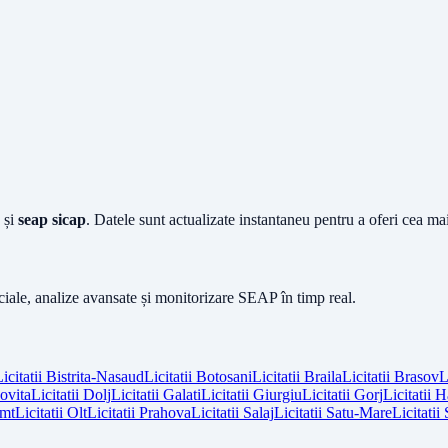
și
seap sicap
. Datele sunt actualizate instantaneu pentru a oferi cea m
iciale, analize avansate și monitorizare SEAP în timp real.
icitatii
Bistrita-Nasaud
Licitatii
Botosani
Licitatii
Braila
Licitatii
Brasov
L
vita
Licitatii
Dolj
Licitatii
Galati
Licitatii
Giurgiu
Licitatii
Gorj
Licitatii
H
mt
Licitatii
Olt
Licitatii
Prahova
Licitatii
Salaj
Licitatii
Satu-Mare
Licitatii