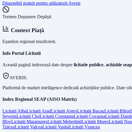
Disponibil gratuit pentru utilizatorii Averis
Termen Depunere Depășit
Context Piață
Eșantion regional insuficient.
Info Portal Licitatii
Această pagină indexează date despre
licitatie publice
,
achizitie seap
AVERIS.
Platformă de market intelligence dedicată achizițiilor publice. Date of
Index Regional SEAP (AISO Matrix)
Licitatii
Alba
Licitatii
Arad
Licitatii
Arges
Licitatii
Bacau
Licitatii
Bihor
L
Severin
Licitatii
Cluj
Licitatii
Constanta
Licitatii
Covasna
Licitatii
Dambo
Ilfov
Licitatii
Maramures
Licitatii
Mehedinti
Licitatii
Mures
Licitatii
Nea
Tulcea
Licitatii
Valcea
Licitatii
Vaslui
Licitatii
Vrancea