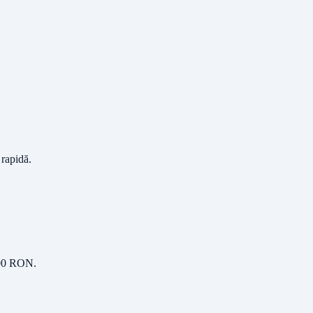
 rapidă.
00
RON
.