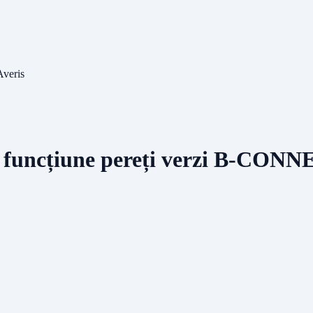
Averis
 în funcțiune pereți verzi B-CO