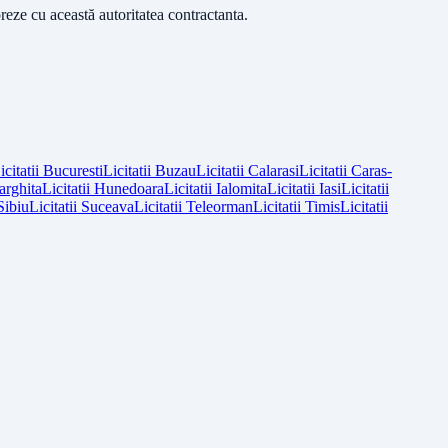
reze cu această autoritatea contractanta.
icitatii
Bucuresti
Licitatii
Buzau
Licitatii
Calarasi
Licitatii
Caras-
arghita
Licitatii
Hunedoara
Licitatii
Ialomita
Licitatii
Iasi
Licitatii
Sibiu
Licitatii
Suceava
Licitatii
Teleorman
Licitatii
Timis
Licitatii