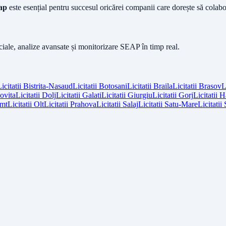
eap
este esențial pentru succesul oricărei companii care dorește să colabo
iciale, analize avansate și monitorizare SEAP în timp real.
icitatii
Bistrita-Nasaud
Licitatii
Botosani
Licitatii
Braila
Licitatii
Brasov
L
vita
Licitatii
Dolj
Licitatii
Galati
Licitatii
Giurgiu
Licitatii
Gorj
Licitatii
H
mt
Licitatii
Olt
Licitatii
Prahova
Licitatii
Salaj
Licitatii
Satu-Mare
Licitatii