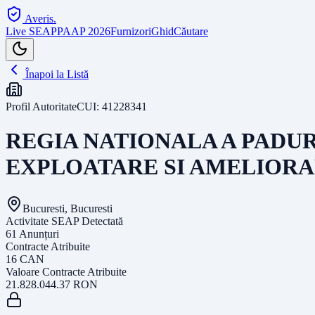
Averis
.
Live SEAP
PAAP 2026
Furnizori
Ghid
Căutare
Înapoi la Listă
Profil Autoritate
CUI:
41228341
REGIA NATIONALA A PADUR
EXPLOATARE SI AMELIORA
Bucuresti, Bucuresti
Activitate SEAP Detectată
61
Anunțuri
Contracte Atribuite
16
CAN
Valoare Contracte Atribuite
21.828.044.37
RON