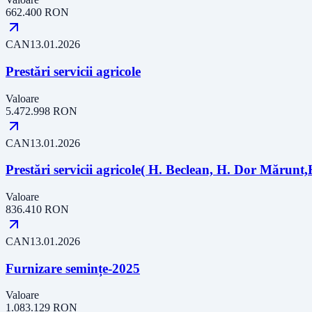
662.400
RON
CAN
13.01.2026
Prestări servicii agricole
Valoare
5.472.998
RON
CAN
13.01.2026
Prestări servicii agricole( H. Beclean, H. Dor Mărun
Valoare
836.410
RON
CAN
13.01.2026
Furnizare semințe-2025
Valoare
1.083.129
RON