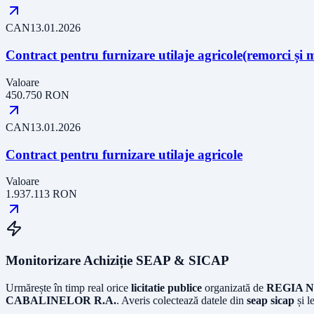
CAN
13.01.2026
Contract pentru furnizare utilaje agricole(remorci și 
Valoare
450.750
RON
CAN
13.01.2026
Contract pentru furnizare utilaje agricole
Valoare
1.937.113
RON
Monitorizare Achiziție SEAP & SICAP
Urmărește în timp real orice
licitatie publice
organizată de
REGIA N
CABALINELOR R.A.
. Averis colectează datele din
seap sicap
și l