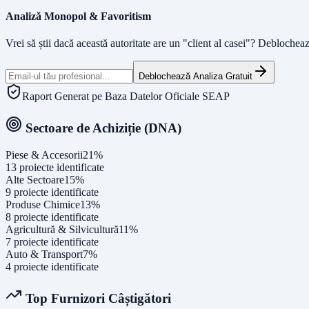
Analiză Monopol & Favoritism
Vrei să știi dacă această autoritate are un "client al casei"? Deblochea
Deblochează Analiza Gratuit
Raport Generat pe Baza Datelor Oficiale SEAP
Sectoare de Achiziție (DNA)
Piese & Accesorii
21
%
13
proiecte identificate
Alte Sectoare
15
%
9
proiecte identificate
Produse Chimice
13
%
8
proiecte identificate
Agricultură & Silvicultură
11
%
7
proiecte identificate
Auto & Transport
7
%
4
proiecte identificate
Top Furnizori Câștigători