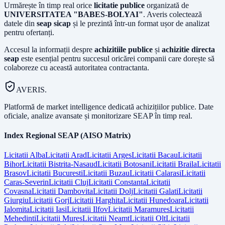
Urmărește în timp real orice
licitatie publice
organizată de
UNIVERSITATEA "BABES-BOLYAI"
. Averis colectează
datele din
seap sicap
și le prezintă într-un format ușor de analizat
pentru ofertanți.
Accesul la informații despre
achizitiile publice
și
achizitie directa
seap
este esențial pentru succesul oricărei companii care dorește să
colaboreze cu această autoritatea contractanta.
AVERIS.
Platformă de market intelligence dedicată achizițiilor publice. Date
oficiale, analize avansate și monitorizare SEAP în timp real.
Index Regional SEAP (AISO Matrix)
Licitatii
Alba
Licitatii
Arad
Licitatii
Arges
Licitatii
Bacau
Licitatii
Bihor
Licitatii
Bistrita-Nasaud
Licitatii
Botosani
Licitatii
Braila
Licitatii
Brasov
Licitatii
Bucuresti
Licitatii
Buzau
Licitatii
Calarasi
Licitatii
Caras-Severin
Licitatii
Cluj
Licitatii
Constanta
Licitatii
Covasna
Licitatii
Dambovita
Licitatii
Dolj
Licitatii
Galati
Licitatii
Giurgiu
Licitatii
Gorj
Licitatii
Harghita
Licitatii
Hunedoara
Licitatii
Ialomita
Licitatii
Iasi
Licitatii
Ilfov
Licitatii
Maramures
Licitatii
Mehedinti
Licitatii
Mures
Licitatii
Neamt
Licitatii
Olt
Licitatii