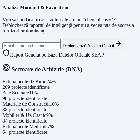
Analiză Monopol & Favoritism
Vrei să știi dacă această autoritate are un "client al casei"?
Deblochează raportul de inteligență pentru a vedea rata de succes a
furnizorilor dominanți.
Deblochează Analiza Gratuit
Raport Generat pe Baza Datelor Oficiale SEAP
Sectoare de Achiziție (DNA)
Echipamente de Birou
24
%
209
proiecte identificate
Alte Sectoare
11
%
98
proiecte identificate
Materiale de Construcții
10
%
88
proiecte identificate
Mobilier & Uz Casnic
9
%
84
proiecte identificate
Echipamente Medicale
7
%
64
proiecte identificate