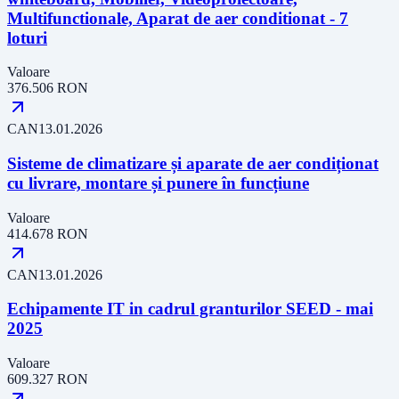
Multifunctionale, Aparat de aer conditionat - 7
loturi
Valoare
376.506
RON
CAN
13.01.2026
Sisteme de climatizare și aparate de aer condiționat
cu livrare, montare și punere în funcțiune
Valoare
414.678
RON
CAN
13.01.2026
Echipamente IT in cadrul granturilor SEED - mai
2025
Valoare
609.327
RON