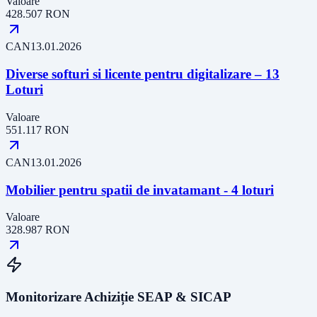
Valoare
428.507
RON
CAN
13.01.2026
Diverse softuri si licente pentru digitalizare – 13
Loturi
Valoare
551.117
RON
CAN
13.01.2026
Mobilier pentru spatii de invatamant - 4 loturi
Valoare
328.987
RON
Monitorizare Achiziție SEAP & SICAP