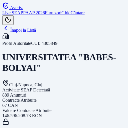
Averis
.
Live SEAP
PAAP 2026
Furnizori
Ghid
Căutare
Înapoi la Listă
Profil Autoritate
CUI:
4305849
UNIVERSITATEA "BABES-
BOLYAI"
Cluj-Napoca, Cluj
Activitate SEAP Detectată
889
Anunțuri
Contracte Atribuite
67
CAN
Valoare Contracte Atribuite
146.596.208.73
RON