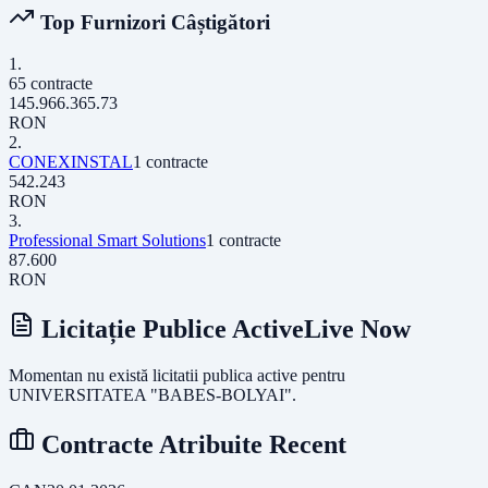
Top Furnizori Câștigători
1
.
65
contracte
145.966.365.73
RON
2
.
CONEXINSTAL
1
contracte
542.243
RON
3
.
Professional Smart Solutions
1
contracte
87.600
RON
Licitație Publice Active
Live Now
Momentan nu există licitatii publica active pentru
UNIVERSITATEA "BABES-BOLYAI"
.
Contracte Atribuite Recent