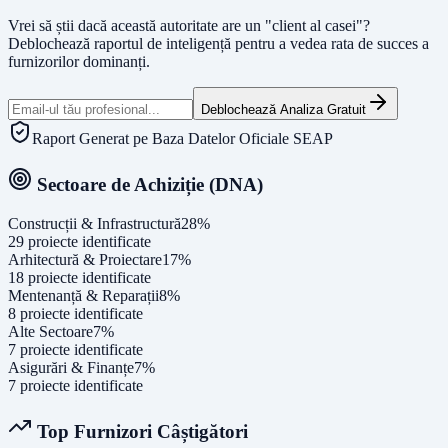
Vrei să știi dacă această autoritate are un "client al casei"?
Deblochează raportul de inteligență pentru a vedea rata de succes a
furnizorilor dominanți.
Deblochează Analiza Gratuit
Raport Generat pe Baza Datelor Oficiale SEAP
Sectoare de Achiziție (DNA)
Construcții & Infrastructură
28
%
29
proiecte identificate
Arhitectură & Proiectare
17
%
18
proiecte identificate
Mentenanță & Reparații
8
%
8
proiecte identificate
Alte Sectoare
7
%
7
proiecte identificate
Asigurări & Finanțe
7
%
7
proiecte identificate
Top Furnizori Câștigători