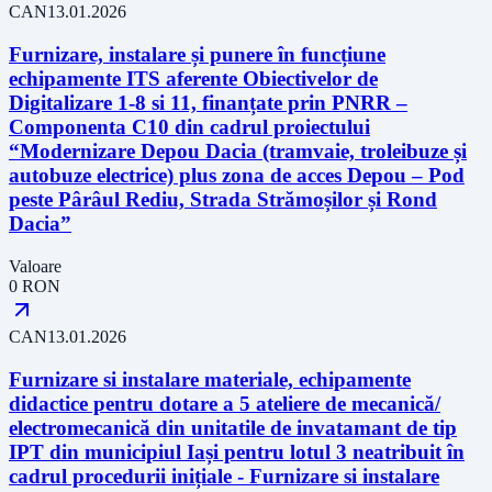
CAN
13.01.2026
Furnizare, instalare și punere în funcțiune
echipamente ITS aferente Obiectivelor de
Digitalizare 1-8 si 11, finanțate prin PNRR –
Componenta C10 din cadrul proiectului
“Modernizare Depou Dacia (tramvaie, troleibuze și
autobuze electrice) plus zona de acces Depou – Pod
peste Pârâul Rediu, Strada Strămoșilor și Rond
Dacia”
Valoare
0
RON
CAN
13.01.2026
Furnizare si instalare materiale, echipamente
didactice pentru dotare a 5 ateliere de mecanică/
electromecanică din unitatile de invatamant de tip
IPT din municipiul Iași pentru lotul 3 neatribuit în
cadrul procedurii inițiale - Furnizare si instalare