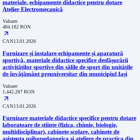
materiale, echipamente didactice pentru dotare
Atelier Electromecanică
Valoare
484.182
RON
CAN
13.01.2026
Furnizare și instalare echipamente și aparatură
sportivă, materiale didactice specifice desfășurării
activităților sportive din sălile de sport din unitățile
de învățământ preuniversitar din municipiul Iași
Valoare
1.442.287
RON
CAN
13.01.2026
Furnizare materiale didactice specifice pentru dotare
laboratoare de stiinte (fizica, chimie, biologie,
multidisciplinar), cabinete scolare, cabinete de
asistenta psihopedagogica si ateliere de practica din