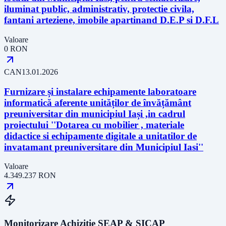
iluminat public, administrativ, protectie civila,
fantani arteziene, imobile apartinand D.E.P si D.F.L
Valoare
0
RON
CAN
13.01.2026
Furnizare și instalare echipamente laboratoare
informatică aferente unităților de învățământ
preuniversitar din municipiul Iași ,in cadrul
proiectului ''Dotarea cu mobilier , materiale
didactice si echipamente digitale a unitatilor de
invatamant preuniversitare din Municipiul Iasi''
Valoare
4.349.237
RON
Monitorizare Achiziție SEAP & SICAP