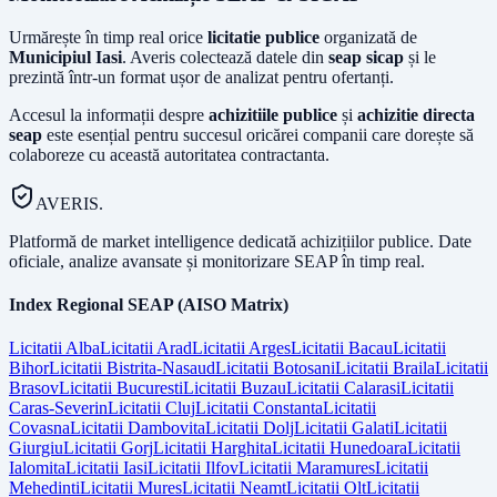
Urmărește în timp real orice
licitatie publice
organizată de
Municipiul Iasi
. Averis colectează datele din
seap sicap
și le
prezintă într-un format ușor de analizat pentru ofertanți.
Accesul la informații despre
achizitiile publice
și
achizitie directa
seap
este esențial pentru succesul oricărei companii care dorește să
colaboreze cu această autoritatea contractanta.
AVERIS.
Platformă de market intelligence dedicată achizițiilor publice. Date
oficiale, analize avansate și monitorizare SEAP în timp real.
Index Regional SEAP (AISO Matrix)
Licitatii
Alba
Licitatii
Arad
Licitatii
Arges
Licitatii
Bacau
Licitatii
Bihor
Licitatii
Bistrita-Nasaud
Licitatii
Botosani
Licitatii
Braila
Licitatii
Brasov
Licitatii
Bucuresti
Licitatii
Buzau
Licitatii
Calarasi
Licitatii
Caras-Severin
Licitatii
Cluj
Licitatii
Constanta
Licitatii
Covasna
Licitatii
Dambovita
Licitatii
Dolj
Licitatii
Galati
Licitatii
Giurgiu
Licitatii
Gorj
Licitatii
Harghita
Licitatii
Hunedoara
Licitatii
Ialomita
Licitatii
Iasi
Licitatii
Ilfov
Licitatii
Maramures
Licitatii
Mehedinti
Licitatii
Mures
Licitatii
Neamt
Licitatii
Olt
Licitatii