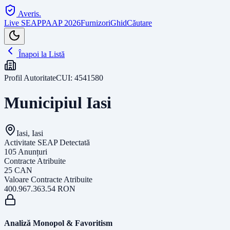
Averis
.
Live SEAP
PAAP 2026
Furnizori
Ghid
Căutare
Înapoi la Listă
Profil Autoritate
CUI:
4541580
Municipiul Iasi
Iasi, Iasi
Activitate SEAP Detectată
105
Anunțuri
Contracte Atribuite
25
CAN
Valoare Contracte Atribuite
400.967.363.54
RON
Analiză Monopol & Favoritism