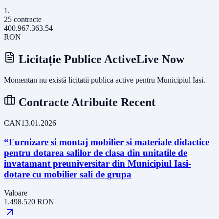
1
.
25
contracte
400.967.363.54
RON
Licitație Publice Active
Live Now
Momentan nu există licitatii publica active pentru
Municipiul Iasi
.
Contracte Atribuite Recent
CAN
13.01.2026
“Furnizare si montaj mobilier si materiale didactice
pentru dotarea salilor de clasa din unitatile de
invatamant preuniversitar din Municipiul Iasi-
dotare cu mobilier sali de grupa
Valoare
1.498.520
RON