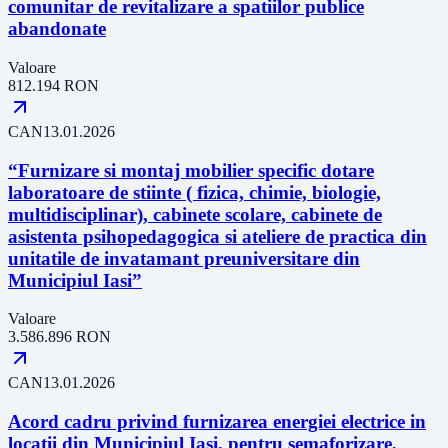
comunitar de revitalizare a spatiilor publice
abandonate
Valoare
812.194
RON
CAN
13.01.2026
“Furnizare si montaj mobilier specific dotare
laboratoare de stiinte ( fizica, chimie, biologie,
multidisciplinar), cabinete scolare, cabinete de
asistenta psihopedagogica si ateliere de practica din
unitatile de invatamant preuniversitare din
Municipiul Iasi”
Valoare
3.586.896
RON
CAN
13.01.2026
Acord cadru privind furnizarea energiei electrice in
locatii din Municipiul Iasi, pentru semaforizare,