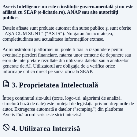
Averis Intelligence nu este o instituție guvernamentală și nu este
afiliată cu SEAP (e-licitatie.ro), ANAP sau alte autorități
publice.
Datele afișate sunt preluate automat din surse publice și sunt oferite
"AȘA CUM SUNT" ("AS IS"). Nu garantăm acuratețea,
completitudinea sau actualitatea informațiilor extrase.
Administratorul platformei nu poate fi tras la răspundere pentru
eventuale pierderi financiare, ratarea unor termene de depunere sau
erori de interpretare rezultate din utilizarea datelor sau a analizelor
generate de AI. Utilizatorul are obligația de a verifica orice
informație critică direct pe sursa oficială SEAP.
3. Proprietatea Intelectuală
Întreg conținutul site-ului (texte, logo-uri, algoritmi de analiză,
structură bază de date) este protejat de legislația privind drepturile de
autor. Extragerea automată a datelor ("scraping") din platforma
Averis fără acord scris este strict interzisă.
4. Utilizarea Interzisă