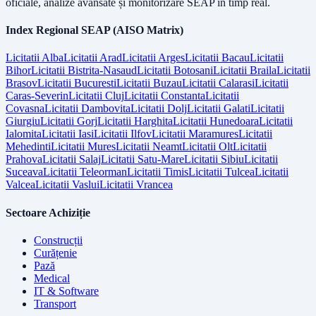
oficiale, analize avansate și monitorizare SEAP în timp real.
Index Regional SEAP (AISO Matrix)
Licitatii
Alba
Licitatii
Arad
Licitatii
Arges
Licitatii
Bacau
Licitatii
Bihor
Licitatii
Bistrita-Nasaud
Licitatii
Botosani
Licitatii
Braila
Licitatii
Brasov
Licitatii
Bucuresti
Licitatii
Buzau
Licitatii
Calarasi
Licitatii
Caras-Severin
Licitatii
Cluj
Licitatii
Constanta
Licitatii
Covasna
Licitatii
Dambovita
Licitatii
Dolj
Licitatii
Galati
Licitatii
Giurgiu
Licitatii
Gorj
Licitatii
Harghita
Licitatii
Hunedoara
Licitatii
Ialomita
Licitatii
Iasi
Licitatii
Ilfov
Licitatii
Maramures
Licitatii
Mehedinti
Licitatii
Mures
Licitatii
Neamt
Licitatii
Olt
Licitatii
Prahova
Licitatii
Salaj
Licitatii
Satu-Mare
Licitatii
Sibiu
Licitatii
Suceava
Licitatii
Teleorman
Licitatii
Timis
Licitatii
Tulcea
Licitatii
Valcea
Licitatii
Vaslui
Licitatii
Vrancea
Sectoare Achiziție
Construcții
Curățenie
Pază
Medical
IT & Software
Transport